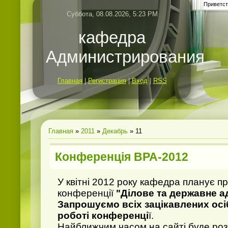
Приветст
Суббота, 08.08.2026, 5:23 PM
кафедра
Администрирования
Главная
|
Регистрация
|
Вход
|
RSS
Главная
»
2011
»
Декабрь
»
11
Конференція ВРА-2012
У квітні 2012 року кафедра планує п
конференції
"Ділове та державне а
Запрошуємо всіх зацікавлених осіб
роботі конференці
ї.
Найближчим часом на сайті буде ро