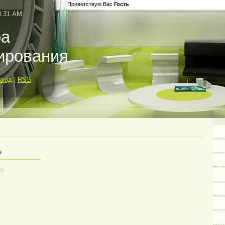
Приветствую Вас
Гость
8:31 AM
ра
ирования
Вход
|
RSS
е
(0)