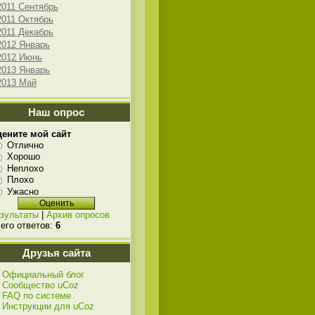
2011 Сентябрь
2011 Октябрь
2011 Декабрь
2012 Январь
2012 Июнь
2013 Январь
2013 Май
Наш опрос
ените мой сайт
Отлично
Хорошо
Неплохо
Плохо
Ужасно
зультаты
|
Архив опросов
его ответов:
6
Друзья сайта
Официальный блог
Сообщество uCoz
FAQ по системе
Инструкции для uCoz