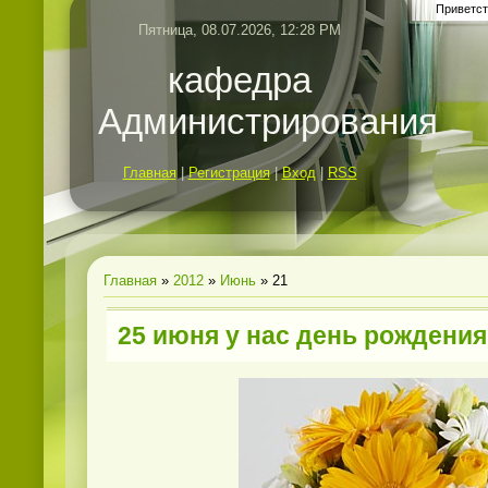
Приветст
Пятница, 08.07.2026, 12:28 PM
кафедра
Администрирования
Главная
|
Регистрация
|
Вход
|
RSS
Главная
»
2012
»
Июнь
»
21
25 июня у нас день рождения